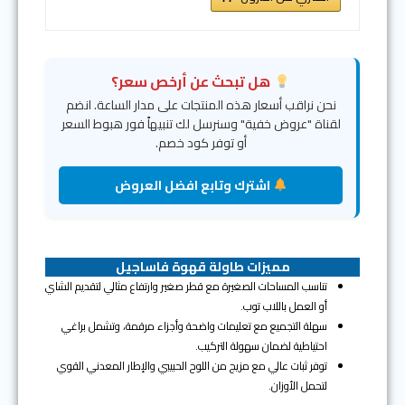
هل تبحث عن أرخص سعر؟
نحن نراقب أسعار هذه المنتجات على مدار الساعة. انضم
لقناة "عروض خفية" وسنرسل لك تنبيهاً فور هبوط السعر
أو توفر كود خصم.
اشترك وتابع افضل العروض
مميزات طاولة قهوة فاساجيل
تناسب المساحات الصغيرة مع قطر صغير وارتفاع مثالي لتقديم الشاي
أو العمل باللاب توب.
سهلة التجميع مع تعليمات واضحة وأجزاء مرقمة، وتشمل براغي
احتياطية لضمان سهولة التركيب.
توفر ثبات عالي مع مزيج من اللوح الحبيبي والإطار المعدني القوي
لتحمل الأوزان.