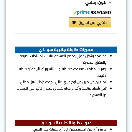
– اللون: رمادي
98.91AED
اشتري من امازون
مميزات طاولة جانبية سو باي
مصممة بشكل عملي وموفر للمساحة لتناسب المساحات الضيقة
والشقق الصغيرة.
توفر استخدامات متعددة كطاولة بجانب السرير أو الأريكة أو طاولة
لابتوب.
تتمتع بهيكل متين من لوح حبيبي عالي الجودة وإطار ستيل مطلي.
تأتي بأبعاد مناسبة وأقدام قابلة للتعديل لضمان ثباتها على الأرضيات
غير المستوية.
عيوب طاولة جانبية سو باي
لم يشر أي من المستخدمين إلى أي سلبيات بهذا المنتج.