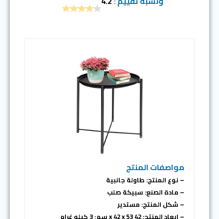
ونسبة تقييم :
4.2
مواصفات المنتج
– نوع المنتج: طاولة جانبية
– مادة الصنع: سبيكة صلب
– شكل المنتج: مستدير
– ابعاد المنتج: 42 x 42 x 53 سم; 3 كيلو غرام