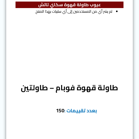
عيوب طاولة قهوة سكاي تاتش
لم يشر أي من المستخدمين إلى أي سلبيات بهذا المنتج.
المرتبة الثالثة
طاولة قهوة فوبام – طاولتين
بعدد تقييمات :
150