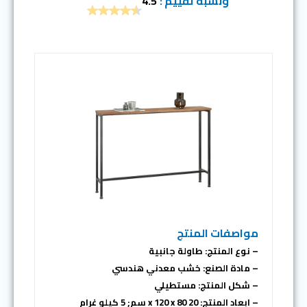
ونسبة تقييم :
4.5
مواصفات المنتج
– نوع المنتج: طاولة جانبية
– مادة الصنع: خشب معدني هندسي
– شكل المنتج: مستطيلي
– ابعاد المنتج: 20 x 120 x 80 سم; 5 كيلو غرام