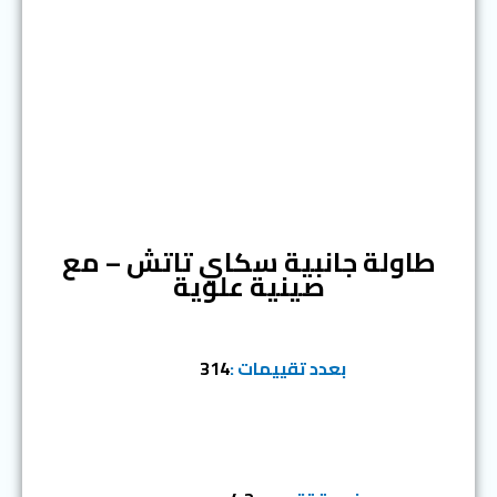
المرتبة السادسة
طاولة جانبية سكاي تاتش – مع
صينية علوية
بعدد تقييمات :
314