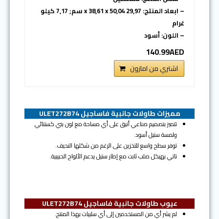
– ابعاد المنتج: 29,97 x 38,61 x 50,04 سم; 7,17 كيلو
غرام
– اللون: أسود
140.99AED
اشتري من امازون
مميزات طاولات جانبية فاساجيل ULET272B74
تتميز بتصميم صناعي أنيق على أي مساحة مع لون بني كستنائي
ولمسة ستيل أسود.
توفر سطح واسع للتخزين على الرغم من شكلها النحيف.
تاتي بهيكل صلب ثابت مع إطار ستيل يدعم الألواح الحبيبية.
عيوب طاولات جانبية فاساجيل ULET272B74
لم يشر أي من المستخدمين إلى أي سلبيات بهذا المنتج.