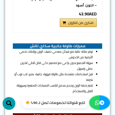
– اللون: أسود
43.90AED
اشتري من امازون
مميزات طاولة جانبية سكاي تاتش
توفر متانة عالية مع هيكل معدني خفيف الوزن وزلاقات تحمي
الأرضية من الخدوش.
سهلة التجميع بدون براغي مع تصميم ذكي قابل للطي لتخزين
عملي وسهل.
تتيح استخدامات متعددة مثل طاولة قهوة، جانبية، سرير، لاب توب أو
شرفة.
تتميز بخفة الوزن وحجم مدمج لتناسب المساحات الصغيرة وسهولة
h
النقل والاستخدام.
تابع قنواتنا لخصومات تصل لـ 90%