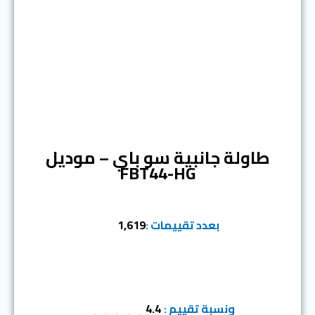
المرتبة الخامسة
طاولة جانبية سو باي – موديل
FBT44-HG
بعدد تقييمات :
1,619
ونسبة تقييم :
4.4