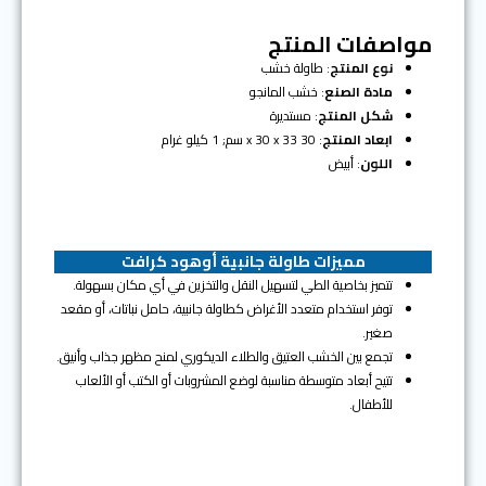
مواصفات المنتج
نوع المنتج
: طاولة خشب
مادة الصنع
: خشب المانجو
شكل المنتج
: مستديرة
ابعاد المنتج
: 30 x 30 x 33 سم; 1 كيلو غرام
اللون
: أبيض
مميزات طاولة جانبية أوهود كرافت
تتميز بخاصية الطي لتسهيل النقل والتخزين في أي مكان بسهولة.
توفر استخدام متعدد الأغراض كطاولة جانبية، حامل نباتات، أو مقعد
صغير.
تجمع بين الخشب العتيق والطلاء الديكوري لمنح مظهر جذاب وأنيق.
تتيح أبعاد متوسطة مناسبة لوضع المشروبات أو الكتب أو الألعاب
للأطفال.