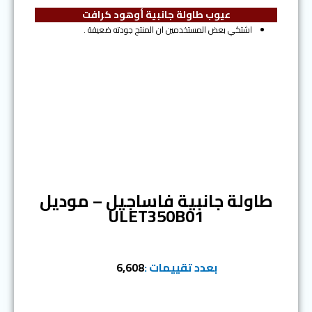
عيوب طاولة جانبية أوهود كرافت
اشتكي بعض المستخدمين ان المنتج جودته ضعيفة .
المرتبة الثانية
طاولة جانبية فاساجيل – موديل
ULET350B01
بعدد تقييمات :
6,608