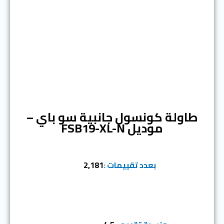
المرتبة الرابعة
طاولة كونسول جانبية سو باي –
موديل FSB19-XL-N
بعدد تقييمات :
2,181