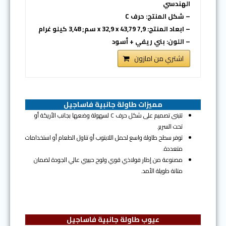
الهندسي
– شكل المنتج: حرف C
– ابعاد المنتج: 7,9 x 32,9 x 43,79 سم; 3,48 كيلو غرام
– اللون: بني ريفي + أسود
اشتري من امازون
مميزات طاولة جانبية فاساجيل
تتبنى تصميم على شكل حرف C لسهولة وضعها بجانب الأريكة أو
تحت السرير.
توفر سطح طاولة واسع لحمل اللابتوب أو تناول الطعام أو استخدامات
متعددة.
مصنوعة من إطار فولاذي قوي ولوح حبيبي عالي الجودة لضمان
متانة طويلة الأمد.
عيوب طاولة جانبية فاساجيل