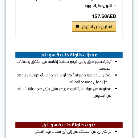
– اللون: دارك وود
157.60AED
اشتري من امازون
مميزات طاولة جانبية سو باي
توفر تصميم ضيق وأنيق لتوفير مساحة إضافية في الشقق والمكاتب
الصغيرة.
يمكن استخدامها كطاولة أريكة أو طاولة مدخل أو كونسول للردهة
بشكل عملي ومتعدد الوظائف.
مصنوعة من مواد عالية الجودة وإطار ستيل متين مع حماية الأسطح
من الخدوش.
عيوب طاولة جانبية سو باي
لم يشر أي من المستخدمين إلى أي سلبيات بهذا المنتج.