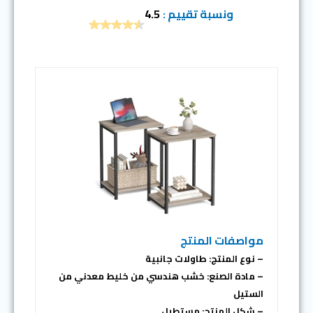
ونسبة تقييم :
4.5
مواصفات المنتج
– نوع المنتج: طاولات جانبية
– مادة الصنع: خشب هندسي من خليط معدني من
الستيل
– شكل المنتج: مستطيل