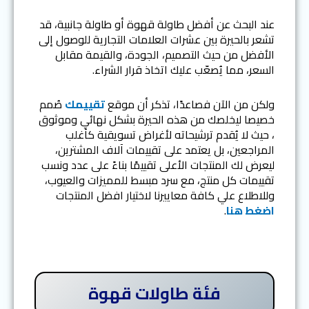
عند البحث عن أفضل طاولة قهوة أو طاولة جانبية، قد
تشعر بالحيرة بين عشرات العلامات التجارية للوصول إلى
الأفضل من حيث التصميم، الجودة، والقيمة مقابل
السعر، مما يُصعّب عليك اتخاذ قرار الشراء.
ولكن من الآن فصاعدًا، تذكر أن موقع
تقييمك
صُمم
خصيصا ليخلصك من هذه الحيرة بشكل نهائي وموثوق
، حيث لا يُقدم ترشيحاته لأغراض تسويقية كأغلب
المراجعين، بل يعتمد على تقييمات آلاف المشترين،
ليعرض لك المنتجات الأعلى تقييمًا بناءً على عدد ونسب
تقييمات كل منتج، مع سرد مبسط للمميزات والعيوب،
وللاطلاع علي كافة معاييرنا لاختيار افضل المنتجات
اضغط هنا
.
فئة طاولات قهوة