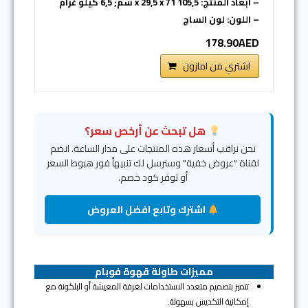
– ابعاد المنتج: 105,5 x 29,5 x 71 سم; 6,5 كيلو غرام
– اللون: لون الساج
178.90AED
اشتري من امازون
هل تبحث عن أرخص سعر؟
نحن نراقب أسعار هذه المنتجات على مدار الساعة. انضم
لقناة "عروض خفية" وسنرسل لك تنبيهاً فور هبوط السعر
أو توفر كود خصم.
اشترك وتابع افضل العروض
مميزات طاولة قهوة فوبام
تتميز بتصميم متعدد الاستخدامات لغرفة المعيشة أو البلكونة مع
إمكانية التكديس بسهولة.