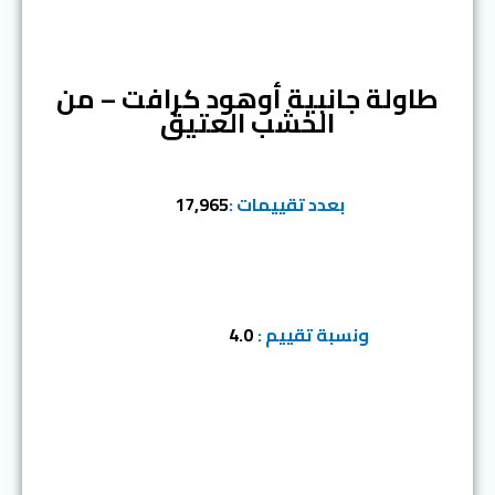
المرتبة الأولى
طاولة جانبية أوهود كرافت – من
الخشب العتيق
بعدد تقييمات :
17,965
ونسبة تقييم :
4.0