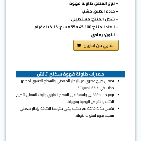
– نوع المنتج: طاوله قهوه
– مادة الصنع: خشب
– شكل المنتج: مستطيلي
– ابعاد المنتج: 100 x 55 x 45 سم; 15 كيلو غرام
– اللون: رمادي
اشتري من امازون
مميزات طاولة قهوة سكاي تاتش
تضفي مزيج عصري من الإطار المعدني والسطح الخشبي لمظهر
جذاب في غرفة المعيشة.
توفر مساحة تخزين واسعة على السطح العلوي والرف السفلي لتنظيم
الكتب والأغراض اليومية بسهولة.
تضمن متانة فائقة مع خشب ليفي متوسط الكثافة وإطار معدني
سميك يدوم لسنوات طويلة.