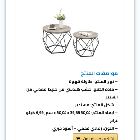
مواصفات المنتج
– نوع المنتج: طاولة قهوة
– مادة الصنع: خشب هندسي من خليط معدني من
الستيل
– شكل المنتج: مستدير
– ابعاد المنتج: 50,04 x 50,04 x 39,88 سم; 6,99 كيلو
غرام
– اللون: رمادي فحمي + أسود حبري
اشتري من امازون