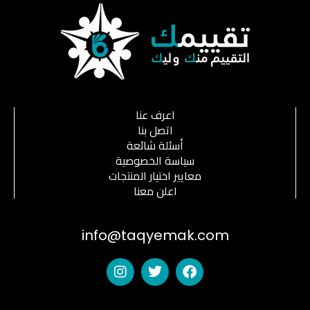
اعرف عنا
اتصل بنا
أسئلة شائعة
سياسة الخصوصية
معايير اختيار المنتجات
اعلن معنا
info@taqyemak.com
I
T
F
n
w
a
s
i
c
t
t
e