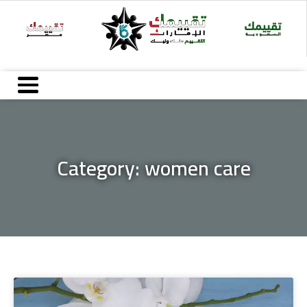
Ski
t
conten
Category: women care