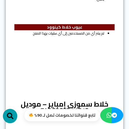
عيوب خلاط كينوود
لم يشر أي من المستخدمين إلى أي سلبيات بهذا المنتج.
المرتبة الثالثة
خلاط سموزي إمباير – موديل
h
7426968311812
تابع قنواتنا لخصومات تصل لـ 90%