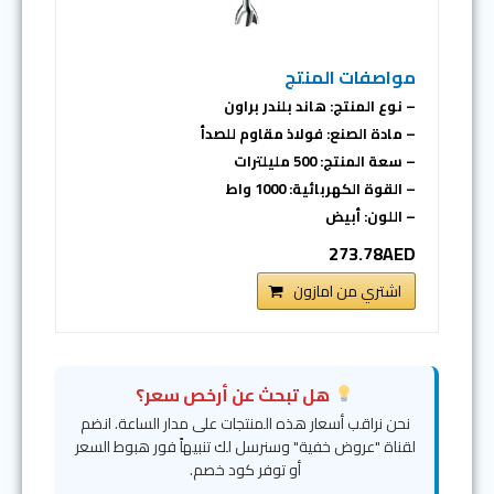
مواصفات المنتج
– نوع المنتج: هاند بلندر براون
– مادة الصنع: فولاذ مقاوم للصدأ
– سعة المنتج: 500 مليلترات
– القوة الكهربائية: 1000 واط
– اللون: أبيض
273.78AED
اشتري من امازون
هل تبحث عن أرخص سعر؟
نحن نراقب أسعار هذه المنتجات على مدار الساعة. انضم
لقناة "عروض خفية" وسنرسل لك تنبيهاً فور هبوط السعر
أو توفر كود خصم.