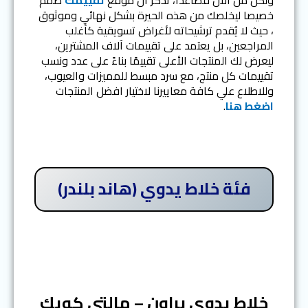
خصيصا ليخلصك من هذه الحيرة بشكل نهائي وموثوق
، حيث لا يُقدم ترشيحاته لأغراض تسويقية كأغلب
المراجعين، بل يعتمد على تقييمات آلاف المشترين،
ليعرض لك المنتجات الأعلى تقييمًا بناءً على عدد ونسب
تقييمات كل منتج، مع سرد مبسط للمميزات والعيوب،
وللاطلاع علي كافة معاييرنا لاختيار افضل المنتجات
اضغط هنا
.
فئة خلاط يدوي (هاند بلندر)
المرتبة الأولى
خلاط يدوي براون – مالتي كويك