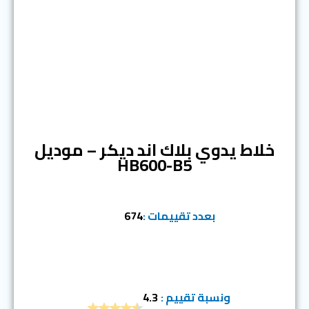
المرتبة الثالثة
خلاط يدوي بلاك اند ديكر – موديل
HB600-B5
بعدد تقييمات :
674
ونسبة تقييم :
4.3