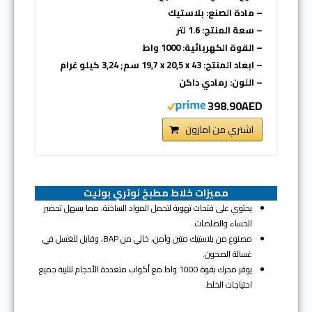
– مادة الصنع: بلاستيك
– سعة المنتج: 1.6 لتر
– القوة الكهربائية: 1000 واط
– ابعاد المنتج: ‎19,7 x 20,5 x 43 سم; 3,24 كيلو غرام
– اللون: رمادي داكن
398.90AED
اشتري من امازون
مميزات خلاط مطبخ نوتري بوليت
يحتوي على فتحات تهوية لتحمل المواد الساخنة، مما يسهل تحضير
الحساء والصلصات.
مصنوع من بلاستيك متين وآمن، خالي من BAP، وقابل للغسل في
غسالة الصحون.
يوفر محرك بقوة 1000 واط مع أكواب متعددة الأحجام لتلبية جميع
احتياجات الخلط.