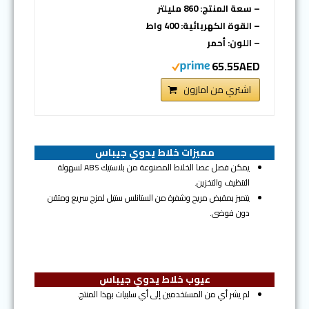
– سعة المنتج: 860 مليلتر
– القوة الكهربائية: 400 واط
– اللون: أحمر
65.55AED
اشتري من امازون
مميزات خلاط يدوي جيباس
يمكن فصل عصا الخلاط المصنوعة من بلاستيك ABS لسهولة
التنظيف والتخزين.
يتميز بمقبض مريح وشفرة من الستانلس ستيل لمزج سريع ومتقن
دون فوضى.
عيوب خلاط يدوي جيباس
لم يشر أي من المستخدمين إلى أي سلبيات بهذا المنتج.