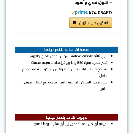
– اللون: فضي وأسود
474.05AED
اشتري من امازون
مميزات هاند بلندر نينجا
ياتي بثلاثة ملحقات مختلفة لتسهيل الخفق، المزج، والهرس.
يتميز بمحرك بقوة 850 واط ويوفر إعدادات سرعة محسنة.
مصنوع من الستانلس ستيل لخلط وهرس المكونات بدقة وتحكم
كامل.
يقوم بخفق العجين والكريمة والبيض بسرعة مع انطلاق تدريجي
سلس.
عيوب هاند بلندر نينجا
لم يشر أي من المستخدمين إلى أي سلبيات بهذا المنتج.