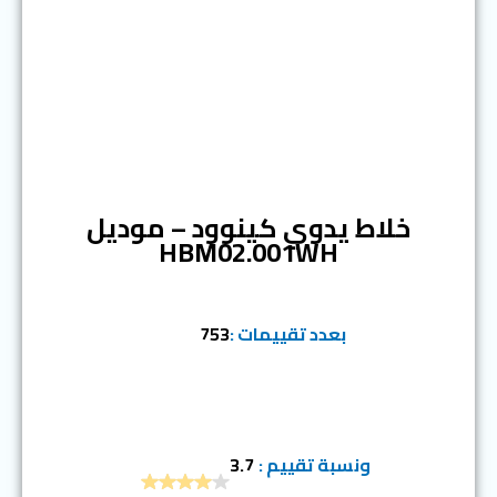
المرتبة الثانية
خلاط يدوي كينوود – موديل
HBM02.001WH
بعدد تقييمات :
753
ونسبة تقييم :
3.7