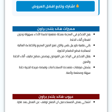
اشترك وتابع افضل العروض
مميزات هاند بلندر براون
يتيح التحكم في السرعة بعجلة متغيرة لضبط الأداء بسهولة ودون
انقطاع أثناء الخلط.
ياتي بتقنية باور بيل بلس والتي تعزز المزج السريع والكفاءة العالية
لمعالجة قطع الطعام الكبيرة.
يقلل التحكم في الرذاذ من الفوضى ويضمن مطبخ نظيف أثناء الخلط
والمزج.
يشمل مرفقات متعددة الاستخدامات وقبضة مريحة لتجربة خلط
سهلة وممتعة وآمنة.
عيوب هاند بلندر براون
اشتكي بعض المستخدمين ان المنتج توقف عن العمل بعد فترة .