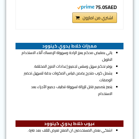
75.05AED
اشتري من امازون
مميزات خلاط يدوي كينوود
ياتي بمقبض محكم يعزز الراحة وسهولة الإمساك أثناء الاستخدام
الطويل.
يوفر تحكم سهل وسلس لجميع إعدادات المزج المختلفة.
يشمل كوب متدرج يضمن قياس المكونات بدقة لتسهيل تحضير
الوصفات.
يتميز بتصميم قابل للإزالة لسهولة تنظيف جميع الأجزاء بعد
الاستخدام.
عيوب خلاط يدوي كينوود
اشتكي بعض المستخدمين ان المنتج تعرض للتلف بعد فترة .