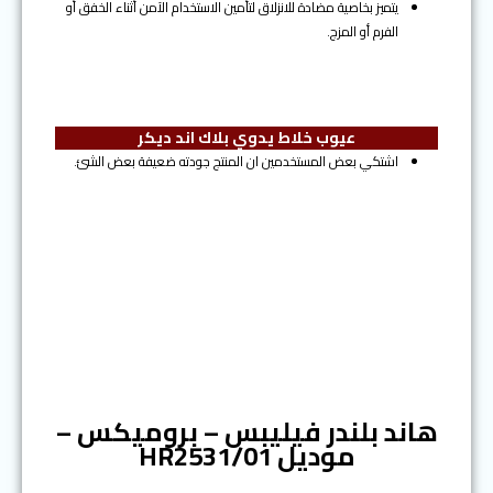
يتميز بخاصية مضادة للانزلاق لتأمين الاستخدام الآمن أثناء الخفق أو
الفرم أو المزج.
عيوب خلاط يدوي بلاك اند ديكر
اشتكي بعض المستخدمين ان المنتج جودته ضعيفة بعض الشئ.
المرتبة الرابعة
هاند بلندر فيليبس – بروميكس –
موديل HR2531/01