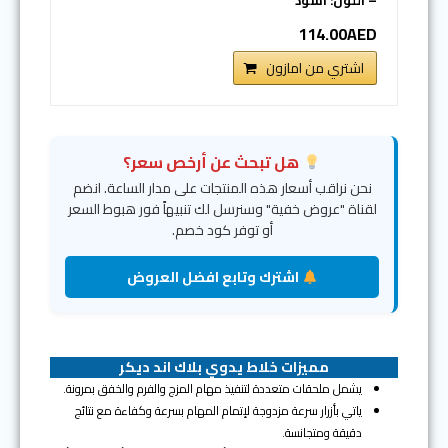
– اللون: أسود
114.00AED
اشتري من امازون
هل تبحث عن أرخص سعر؟
نحن نراقب أسعار هذه المنتجات على مدار الساعة. انضم
لقناة "عروض خفية" وسنرسل لك تنبيهاً فور هبوط السعر
أو توفر كود خصم.
اشترك وتابع افضل العروض
مميزات خلاط يدوي بلاك اند ديكر
يشمل ملحقات متعددة لتنفيذ مهام المزج والفرم والخفق بمرونة.
ياتي بأزرار سرعة مزدوجة لإتمام المهام بسرعة وكفاءة مع نتائج
دقيقة ومتجانسة.