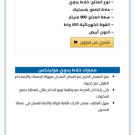
– نوع المنتج: خلاط يدوي
– مادة الصنع: بلاستيك
– سعة المنتج: 800 مليلتر
– القوة الكهربائية: 450 واط
– اللون: أبيض
اشتري من امازون
مميزات خلاط يدوي مولينكس
يعزز المقبض المريح مع السطح المنحني سهولة الإمساك والاستخدام
الطويل دون إجهاد.
ياتي بإعدادان للسرعة مع وظيفة توربو لتحكم مثالي لتغطية جميع
المكونات.
سهل التنظيف بفضل الأجزاء القابلة للإزالة والآمنة للغسل في غسالة
الصحون.