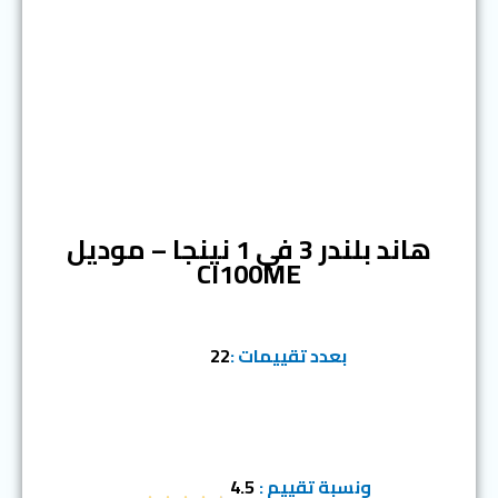
المرتبة السابعة
هاند بلندر 3 في 1 نينجا – موديل
CI100ME
بعدد تقييمات :
22
ونسبة تقييم :
4.5