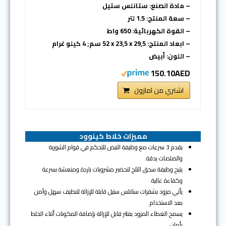
– مادة الصنع: ستانلس ستيل
– سعة المنتج: 1.5 لتر
– القوة الكهربائية: 650 واط
– ابعاد المنتج: ‎52 x 23,5 x 29,5 سم; 4 كيلو غرام
– اللون: أبيض
150.10AED
اشتري من امازون
مميزات خلاط كينوود
يقدم 3 سرعات مع وظيفة النبض للتحكم في قوام الشوربة
والصلصات بدقة.
يتيح وظيفة سحق الثلج لتحضير مشروبات باردة ومنعشة بسرعة
وكفاءة عالية.
يأتي مزود بشفرات ستانلس ستيل قابلة للإزالة لتنظيف سهل وآمن
بعد الاستخدام.
يسمح الغطاء المزود بفلتر قابل للإزالة بإضافة المكونات أثناء الخلط
بأمان.