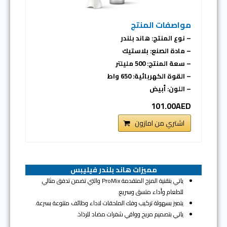
مواصفات المنتج
– نوع المنتج: هاند بلندر
– مادة الصنع: بلاستيك
– سعة المنتج: 500 مليلتر
– القوة الكهربائية: 650 واط
– اللون: أبيض
101.00AED
اشتري من امازون
مميزات هاند بلندر فيليبس
ياتي بتقنية المزج المتقدمة ProMix والتي تضمن تدفق مثالي
للطعام وأداء متسق وسريع.
يتميز بسهولة تركيب وفك الملحقات لاداء وظائف متنوعة بسرعة.
ياتي بتصميم مريح وواقي شفرات مضاد للرذاذ.