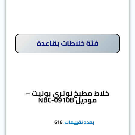
فئة خلاطات بقاعدة
المرتبة الاولي
خلاط مطبخ نوتري بوليت –
موديل ‎NBC-0910B
بعدد تقييمات :
616