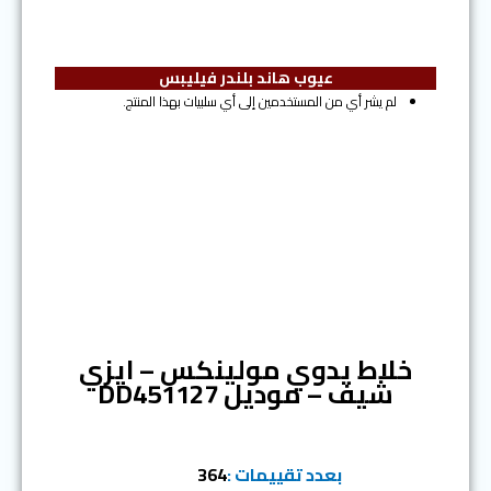
عيوب هاند بلندر فيليبس
لم يشر أي من المستخدمين إلى أي سلبيات بهذا المنتج.
المرتبة الخامسة
خلاط يدوي مولينكس – ايزي
شيف – موديل DD451127
بعدد تقييمات :
364