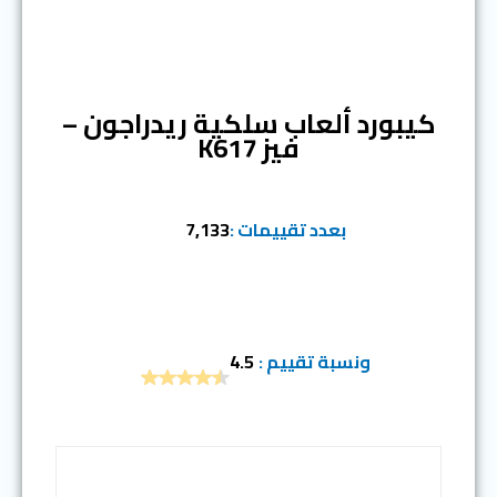
المرتبة الثانية
كيبورد ألعاب سلكية ريدراجون –
فيز K617
بعدد تقييمات :
7,133
ونسبة تقييم :
4.5