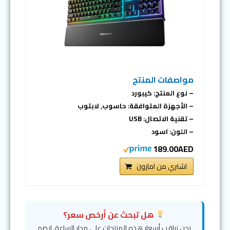
مواصفات المنتج
– نوع المنتج: كيبورد
– الأجهزة المتوافقة: حاسوب, لابتوب
– تقنية الاتصال: USB
– اللون: اسود
189.00AED
اشتري من امازون
هل تبحث عن أرخص سعر؟
نحن نراقب أسعار هذه المنتجات على مدار الساعة. انضم