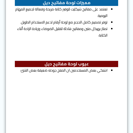
مميزات لوحة مفاتيح ديل
تعتمد على مفاتيح شيكليت لتوفير كتابة مريحة وفعالة لجميع المهام
اليومية.
توفر تصميم كامل الحجم مع لوحة أرقام لدعم الاستخدام الطويل.
تمتاز بهيكل متين ومفاتيح هادئة لتقليل الضوضاء وزيادة الراحة أثناء
الكتابة.
عيوب لوحة مفاتيح ديل
اشتكي بعض المستخدمين ان المنتج جودته ضعيفة بعض الشئ
المرتبة الثانية