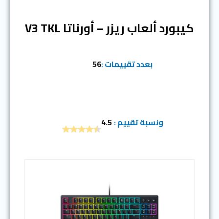
كيبورد ألعاب ريزر – أورناتا V3 TKL
بعدد تقييمات :
56
ونسبة تقييم :
4.5