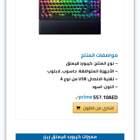
مواصفات المنتج
– نوع المنتج: كيبورد قيمنق
– الأجهزة المتوافقة: حاسوب, لابتوب
– تقنية الاتصال: USB من نوع A
– اللون: اسود
557.10AED
اشتري من امازون
مميزات كيبورد قيمنق ريزر