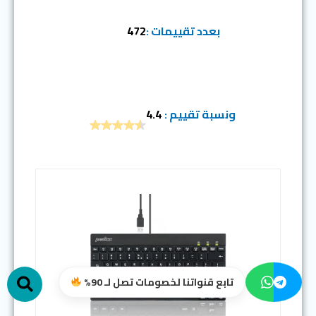
بعدد تقييمات :
472
ونسبة تقييم :
4.4
h
تابع قنواتنا لخصومات تصل لـ 90%