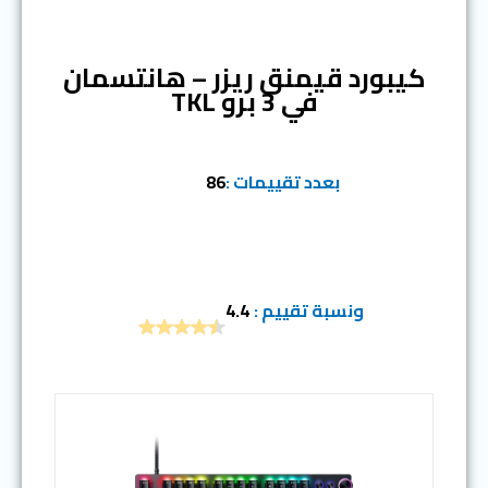
المرتبة الخامسة
كيبورد قيمنق ريزر – هانتسمان
في 3 برو TKL
بعدد تقييمات :
86
ونسبة تقييم :
4.4