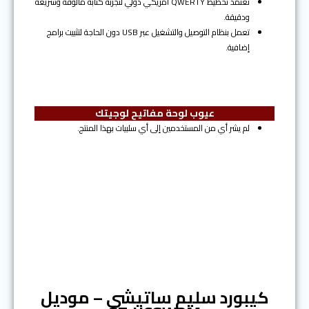
تعتمد تخطيط QWERTY أمريكي دولي لتجربة كتابة مألوفة وسريعة
ودقيقة.
تعمل بنظام التوصيل والتشغيل عبر USB دون الحاجة لتثبيت برامج
إضافية.
عيوب لوحة مفاتيح لوجيتك
لم يشر أي من المستخدمين إلى أي سلبيات بهذا المنتج.
المرتبة الثالثة
كيبورد سليم ساتيشي – موديل