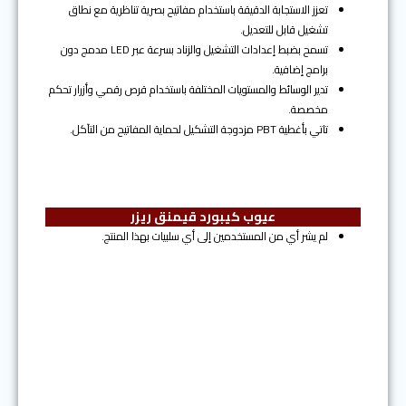
تعزز الاستجابة الدقيقة باستخدام مفاتيح بصرية تناظرية مع نطاق
تشغيل قابل للتعديل.
تسمح بضبط إعدادات التشغيل والزناد بسرعة عبر LED مدمج دون
برامج إضافية.
تدير الوسائط والمستويات المختلفة باستخدام قرص رقمي وأزرار تحكم
مخصصة.
تاتي بأغطية PBT مزدوجة التشكيل لحماية المفاتيح من التآكل.
عيوب كيبورد قيمنق ريزر
لم يشر أي من المستخدمين إلى أي سلبيات بهذا المنتج.
المرتبة السادسة