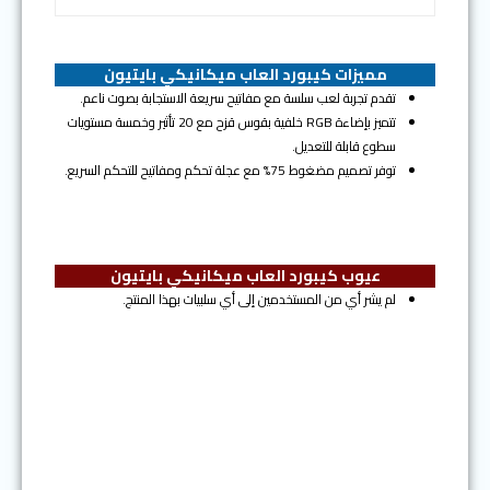
مميزات كيبورد العاب ميكانيكي بايتيون
تقدم تجربة لعب سلسة مع مفاتيح سريعة الاستجابة بصوت ناعم.
تتميز بإضاءة RGB خلفية بقوس قزح مع 20 تأثير وخمسة مستويات
سطوع قابلة للتعديل.
توفر تصميم مضغوط 75% مع عجلة تحكم ومفاتيح للتحكم السريع.
عيوب كيبورد العاب ميكانيكي بايتيون
لم يشر أي من المستخدمين إلى أي سلبيات بهذا المنتج.