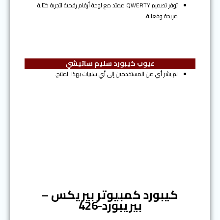
توفر تصميم QWERTY ممتد مع لوحة أرقام رقمية لتجربة كتابة
مريحة وفعالة.
عيوب كيبورد سليم ساتيشي
لم يشر أي من المستخدمين إلى أي سلبيات بهذا المنتج.
المرتبة الرابعة
كيبورد كمبيوتر بيريكس –
بيريبورد-426