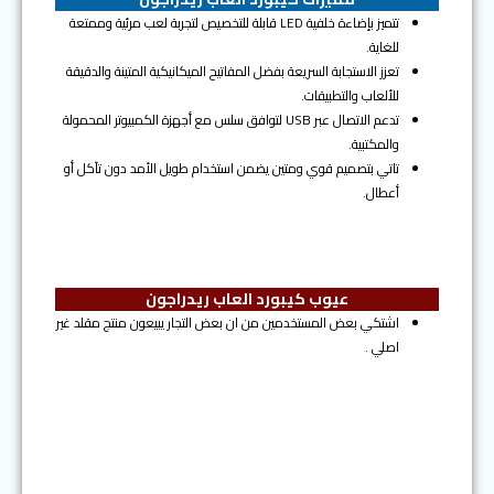
تتميز بإضاءة خلفية LED قابلة للتخصيص لتجربة لعب مرئية وممتعة
للغاية.
تعزز الاستجابة السريعة بفضل المفاتيح الميكانيكية المتينة والدقيقة
للألعاب والتطبيقات.
تدعم الاتصال عبر USB لتوافق سلس مع أجهزة الكمبيوتر المحمولة
والمكتبية.
تاتي بتصميم قوي ومتين يضمن استخدام طويل الأمد دون تآكل أو
أعطال.
عيوب كيبورد العاب ريدراجون
اشتكي بعض المستخدمين من ان بعض التجار يبيعون منتج مقلد غير
اصلي .