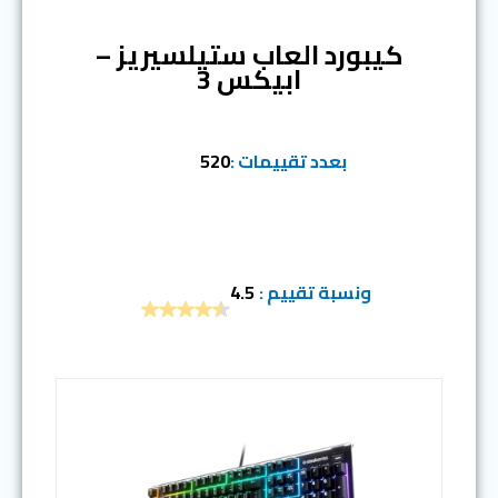
كيبورد العاب ستيلسيريز –
ابيكس 3
بعدد تقييمات :
520
ونسبة تقييم :
4.5