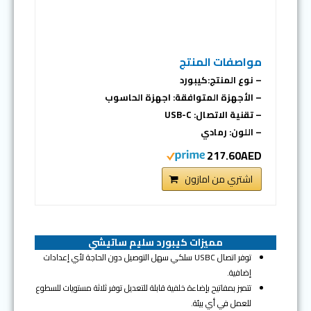
مواصفات المنتج
– نوع المنتج:كيبورد
– الأجهزة المتوافقة: اجهزة الحاسوب
– تقنية الاتصال: USB-C
– اللون: رمادي
217.60AED
اشتري من امازون
مميزات كيبورد سليم ساتيشي
توفر اتصال USBC سلكي سهل التوصيل دون الحاجة لأي إعدادات
إضافية.
تتميز بمفاتيح بإضاءة خلفية قابلة للتعديل توفر ثلاثة مستويات للسطوع
للعمل في أي بيئة.