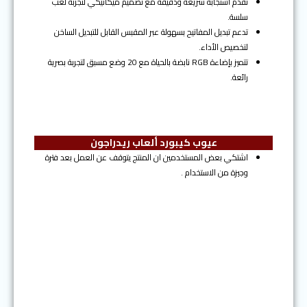
تقدم استجابة سريعة ودقيقة مع تصميم ميكانيكي لتجربة لعب
سلسة.
تدعم تبديل المفاتيح بسهولة عبر المقبس القابل للتبديل الساخن
لتخصيص الأداء.
تتميز بإضاءة RGB نابضة بالحياة مع 20 وضع مسبق لتجربة بصرية
رائعة.
عيوب كيبورد ألعاب ريدراجون
اشتكي بعض المستخدمين ان المنتج يتوقف عن العمل بعد فترة
وجيزة من الاستخدام .
المرتبة الثالثة