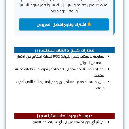
لقناة "عروض خفية" وسنرسل لك تنبيهاً فور هبوط السعر
أو توفر كود خصم.
اشترك وتابع افضل العروض
مميزات كيبورد العاب ستيلسيريز
مقاومة للانسكاب بفضل شهادة IP32 لحماية المفاتيح من الأضرار
الناتجة عن السوائل.
توفر إضاءة RGB مقسمة إلى 10 مناطق لتجربة لعب تفاعلية ومرئية
مذهلة.
تاتي بمسند المعصم المغناطيسي يدعم راحة اليد أثناء اللعب لفترات
طويلة.
عيوب كيبورد العاب ستيلسيريز
لم يشر أي من المستخدمين إلى أي سلبيات بهذا المنتج.