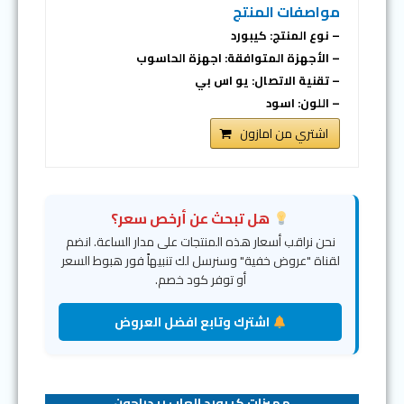
مواصفات المنتج
– نوع المنتج: كيبورد
– الأجهزة المتوافقة: اجهزة الحاسوب
– تقنية الاتصال: يو اس بي
– اللون: اسود
اشتري من امازون
هل تبحث عن أرخص سعر؟
نحن نراقب أسعار هذه المنتجات على مدار الساعة. انضم
لقناة "عروض خفية" وسنرسل لك تنبيهاً فور هبوط السعر
أو توفر كود خصم.
اشترك وتابع افضل العروض
مميزات كيبورد العاب ريدراجون