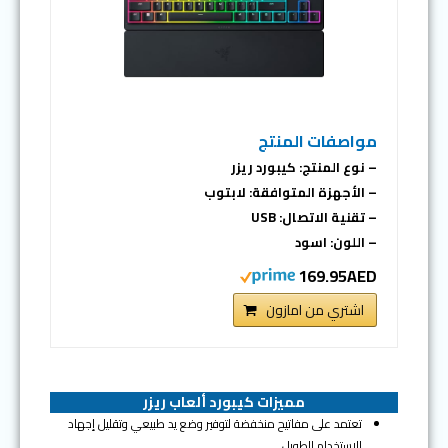
مواصفات المنتج
– نوع المنتج: كيبورد ريزر
– الأجهزة المتوافقة: لابتوب
– تقنية الاتصال: USB
– اللون: اسود
169.95AED
اشتري من امازون
مميزات كيبورد ألعاب ريزر
تعتمد على مفاتيح منخفضة لتوفير وضع يد طبيعي وتقليل إجهاد
الاستخدام الطويل.