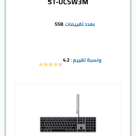
‎ST-UCSW3M
بعدد تقييمات :
558
ونسبة تقييم :
4.2