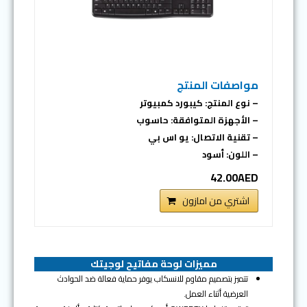
مواصفات المنتج
– نوع المنتج: كيبورد كمبيوتر
– الأجهزة المتوافقة: حاسوب
– تقنية الاتصال: يو اس بي
– اللون: أسود
42.00AED
اشتري من امازون
مميزات لوحة مفاتيح لوجيتك
تتميز بتصميم مقاوم للانسكاب يوفر حماية فعالة ضد الحوادث
العرضية أثناء العمل.