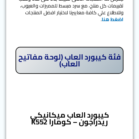
تقييمات كل منتج، مع سرد مبسط للمميزات والعيوب،
وللاطلاع علي كافة معاييرنا لاختيار افضل المنتجات
اضغط هنا
.
فئة كيبورد العاب (لوحة مفاتيح
العاب)
المرتبة الأولى
كيبورد العاب ميكانيكي
ريدراجون – كومارا K552