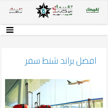
Ski
t
conten
افضل براند شنط سفر
أفضل
حقائب
سفر
لعام
2026