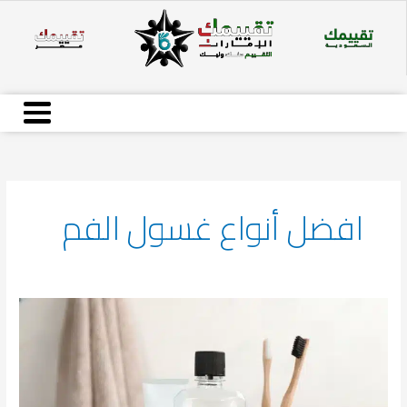
Ski
t
conten
افضل أنواع غسول الفم
أفضل
انواع
غسول
الفم
لعام
2026