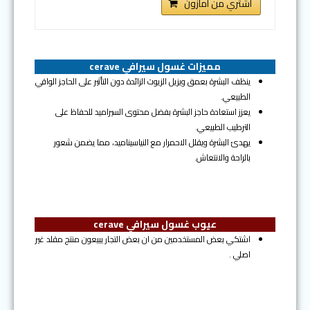
اشتري من امازون
مميزات غسول سيرافي cerave
ينظف البشرة بعمق ويزيل الزيوت الزائدة دون التأثير على الحاجز الواقي
الطبيعي.
يعزز استعادة حاجز البشرة بفضل محتوى السيراميد للحفاظ على
الترطيب الطبيعي.
يهدئ البشرة ويقلل الاحمرار مع النياسيناميد، مما يضمن شعور
بالراحة والانتعاش.
عيوب غسول سيرافي cerave
اشتكي بعض المستخدمين من ان بعض التجار يبيعون منتج مقلد غير
اصلي .