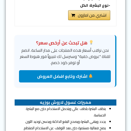
-نوع البشرة: الكل
اشتري من امازون
هل تبحث عن أرخص سعر؟
نحن نراقب أسعار هذه المنتجات على مدار الساعة. انضم
لقناة "عروض خفية" وسنرسل لك تنبيهاً فور هبوط السعر
أو توفر كود خصم.
اشترك وتابع افضل العروض
مميزات غسول لاروش بوزيه
ينظف البشرة بلطف عالي ويتحمل الاستخدام حتى مع البشرة
الحساسة.
يجدد وينقي البشرة ويصحح البقع الداكنة ويحسن توحيد اللون.
يمنح فعالية مستمرة حتى بعد التوقف عن الاستخدام المنتظم.