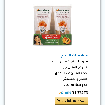
مواصفات المنتج
– نوع المنتج: غسول الوجه
-نموذج المنتج: جل
-حجم المنتج: 2 × 150 مل
-العطر: بالمشمش
-نوع البشرة: الكل
31.73AED
اشتري من امازون