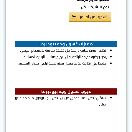
-نوع البشرة: الكل
اشتري من امازون
مميزات غسول وجه بيوديرما
ينظف البشرة بلطف بتركيبة جل خفيفة مناسبة للاستخدام اليومي.
يتميز بتركيبة عديمة الرائحة تقلل التهيج وتناسب البشرة الحساسة.
يحافظ على نظافة مثالية بفضل تعبئة صحية تراعي معايير السلامة.
عيوب غسول وجه بيوديرما
اشتكي بعض المستخدمين من ان بعض التجار يبيعون منتج مقلد غير
اصلي .