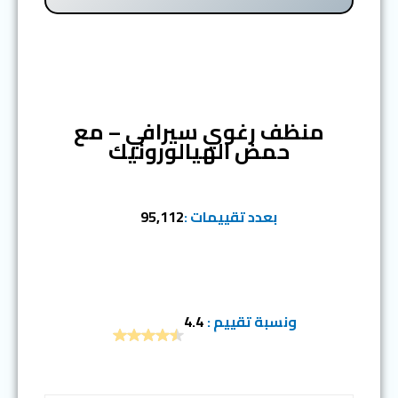
المرتبة الأولى
منظف رغوي سيرافي – مع
حمض الهيالورونيك
بعدد تقييمات :
95,112
ونسبة تقييم :
4.4