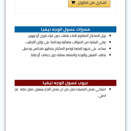
اشتري من امازون
مميزات غسول الوجه نيفيا
يزيل المكياج المقاوم للماء بلطف دون فرك قوي أو تهييج.
ينقي البشرة من الشوائب بفعالية ويحافظ على توازن الترطيب.
يساعد على تجهيز البشرة لوضع المكياج بمظهر متجانس وجميل.
ينظف العينين والوجه والشفاه بعناية دون جفاف أو بقايا.
عيوب غسول الوجه نيفيا
اشتكي بعض المستخدمين من ان بعض التجار يبيعون منتج مقلد غير
اصلي .