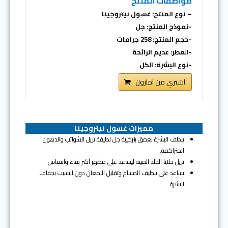
مواصفات المنتج
– نوع المنتج: غسول نيتروجينا
-نموذج المنتج: جل
-حجم المنتج: 258 جرامات
-العطر: عديم الرائحة
-نوع البشرة: الكل
اشتري من امازون
مميزات غسول نيتروجينا
ينظف البشرة بعمق بتركيبة جل لطيفة تزيل الشوائب والدهون
المتراكمة.
يزيل خلايا الجلد الميتة ليساعد على مظهر أكثر نقاء وانتعاش.
يساعد على تنظيف المسام وتقليل اللمعان دون التسبب بجفاف
البشرة.