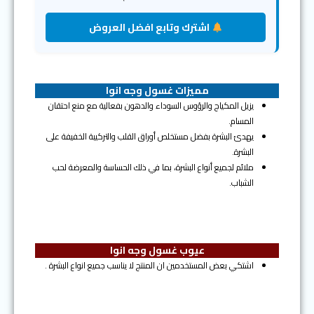
اشترك وتابع افضل العروض
مميزات غسول وجه انوا
يزيل المكياج والرؤوس السوداء والدهون بفعالية مع منع احتقان
المسام.
يهدئ البشرة بفضل مستخلص أوراق القلب والتركيبة الخفيفة على
البشرة.
ملائم لجميع أنواع البشرة، بما في ذلك الحساسة والمعرضة لحب
الشباب.
عيوب غسول وجه انوا
اشتكي بعض المستخدمين ان المنتج لا يناسب جميع انواع البشرة .