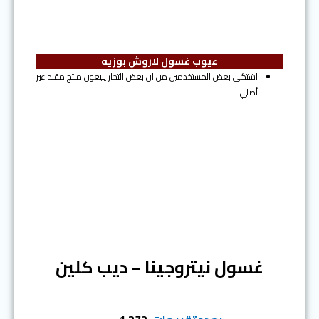
عيوب غسول لاروش بوزيه
اشتكي بعض المستخدمين من ان بعض التجار يبيعون منتج مقلد غير
أصلي.
المرتبة الرابعة
غسول نيتروجينا – ديب كلين