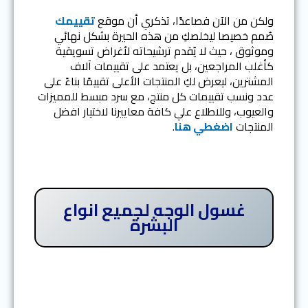
ولكن من الآن فصاعدًا، تذكري أن موقع
تقييمك
صُمم خصيصا ليخلصكِ من هذه الحيرة بشكل نهائي
وموثوق ، حيث لا يُقدم ترشيحاته لأغراض تسويقية
كأغلب المراجعين، بل يعتمد على تقييمات آلاف
المشترين، ليعرض لكِ المنتجات الأعلى تقييمًا بناءً على
عدد ونسب تقييمات كل منتج، مع سرد مبسط للمميزات
والعيوب، وللاطلاع علي كافة معاييرنا لاختيار افضل
المنتجات
اضغطي هنا
.
غسول الوجه لجميع انواع
البشرة
المرتبة الأولى