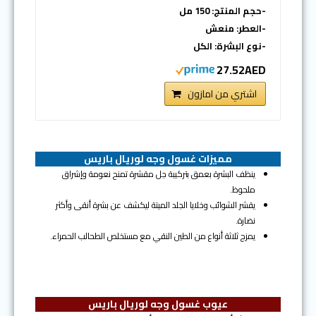
-حجم المنتج: 150 مل
-العطر: منعش
-نوع البشرة: الكل
27.52AED
اشتري من امازون
مميزات غسول وجه لوريال باريس
ينظف البشرة بعمق بتركيبة جل مقشرة تمنح نعومة وإشراق
ملحوظ.
يقشر الشوائب وخلايا الجلد الميتة ليكشف عن بشرة أنقى وأكثر
نضارة.
يمزج ثلاثة أنواع من الطين النقي مع مستخلص الطحالب الحمراء.
عيوب غسول وجه لوريال باريس