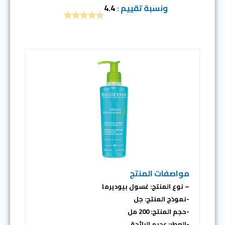
ونسبة تقييم :
4.4
مواصفات المنتج
– نوع المنتج: غسول بيوديرما
-نموذج المنتج: جل
-حجم المنتج: 200 مل
-العطر: عديم الرائحة