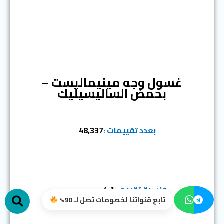
المرتبة الثانية
غسول وجه مينيماليست –
بحمض الساليسيليك
بعدد تقييمات :
48,337
h
ونسبة تقييم :
4.1
تابع قنواتنا لخصومات تصل لـ 90%