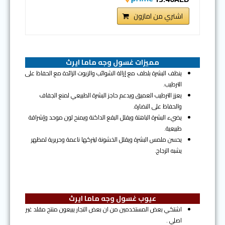
اشتري من امازون
مميزات غسول وجه ماما ايرث
ينظف البشرة بلطف مع إزالة الشوائب والزيوت الزائدة مع الحفاظ على
الترطيب.
يعزز الترطيب العميق ويدعم حاجز البشرة الطبيعي لمنع الجفاف
والحفاظ على النضارة.
يضيء البشرة الباهتة ويقلل البقع الداكنة ويمنح لون موحد وإشراقة
طبيعية.
يحسن ملمس البشرة ويقلل الخشونة ليتركها ناعمة وحريرية لمظهر
يشبه الزجاج.
عيوب غسول وجه ماما ايرث
اشتكي بعض المستخدمين من ان بعض التجار يبيعون منتج مقلد غير
اصلي .